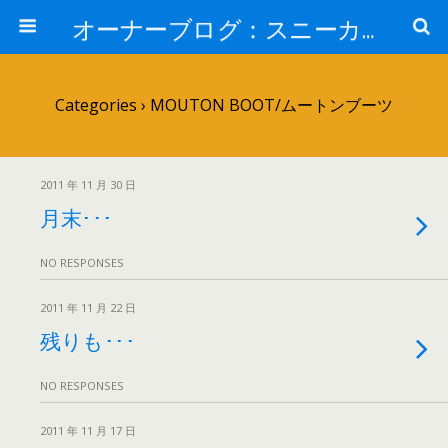
オーナーブログ：スニーカーセレクトショップ「HOME」 ナイキ・アディダス・バンズ・コンバー・JT&CO・HOPPS・UNDEFEATED・通販
Categories ›
MOUTON BOOT/ムートンブーツ
2011 年 11 月 30 日
月末･･･
NO RESPONSES
2011 年 11 月 22 日
残りも･･･
NO RESPONSES
2011 年 11 月 17 日