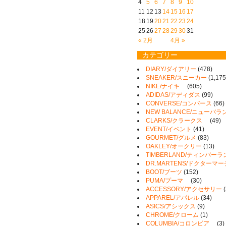
4
5
6
7
8
9
10
11
12
13
14
15
16
17
18
19
20
21
22
23
24
25
26
27
28
29
30
31
« 2月
4月 »
カテゴリー
DIARY/ダイアリー
(478)
SNEAKER/スニーカー
(1,175
NIKE/ナイキ
(605)
ADIDAS/アディダス
(99)
CONVERSE/コンバース
(66)
NEW BALANCE/ニューバラ
CLARKS/クラークス
(49)
EVENT/イベント
(41)
GOURMET/グルメ
(83)
OAKLEY/オークリー
(13)
TIMBERLAND/ティンバーラ
DR.MARTENS/ドクターマ
BOOT/ブーツ
(152)
PUMA/プーマ
(30)
ACCESSORY/アクセサリー
(
APPAREL/アパレル
(34)
ASICS/アシックス
(9)
CHROME/クローム
(1)
COLUMBIA/コロンビア
(3)