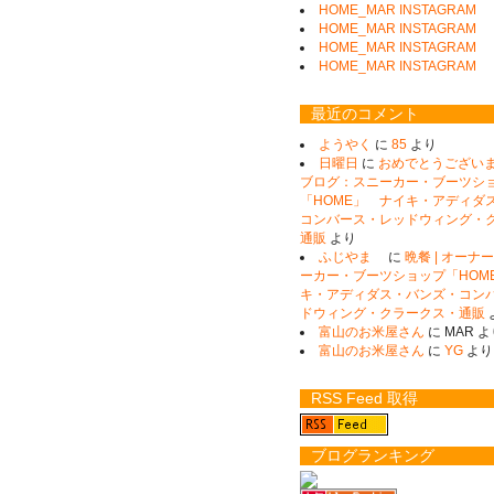
HOME_MAR INSTAGRAM
HOME_MAR INSTAGRAM
HOME_MAR INSTAGRAM
HOME_MAR INSTAGRAM
最近のコメント
ようやく
に
85
より
日曜日
に
おめでとうございます
ブログ：スニーカー・ブーツシ
「HOME」 ナイキ・アディダ
コンバース・レッドウィング・
通販
より
ふじやま
に
晩餐 | オー
ーカー・ブーツショップ「HOM
キ・アディダス・バンズ・コン
ドウィング・クラークス・通販
富山のお米屋さん
に
MAR
よ
富山のお米屋さん
に
YG
より
RSS Feed 取得
ブログランキング