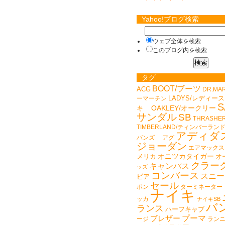
Yahoo!ブログ検索
ウェブ全体を検索
このブログ内を検索
タグ
BOOT/ブーツ
ACG
DR.MA
LADYS/レディース
ーマーチン
S
キ
OAKLEY/オークリー
サンダル
SB
THRASHE
TIMBERLAND/ティンバーラン
アディダ
バンズ
アグ
ジョーダン
エアマックス
オニツカタイガー
メリカ
オ
クラー
キャンパス
ッズ
コンバース
スニー
ビア
セール
ポン
ターミネーター
ナイキ
ッカ
ナイキSB
バ
ランス
ハーフキャブ
プーマ
ブレザー
ージ
ラン