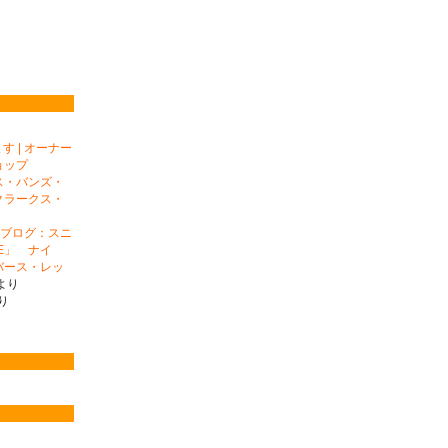
 | オーナー
ョップ
ス・バンズ・
クラークス・
ナーブログ：スニ
E」 ナイ
バース・レッ
より
り