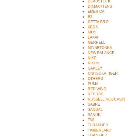
DEADSTOCK
DR.MARTENS
EMERICA
ES
GETTA GRIP
KEDS
KIDS
LAKAI
MERRELL
MINNETONKA
NEW BALANCE
NIKE
NIXON
OAKLEY
ONITSUKA TIGER
OTHERS
PUMA
RED WING
REEBOK
RUSSELL MOCCASIN
SABRE
SANDAL
SANUK
TAS
THRASHER
TIMBERLAND
TOP SIDER