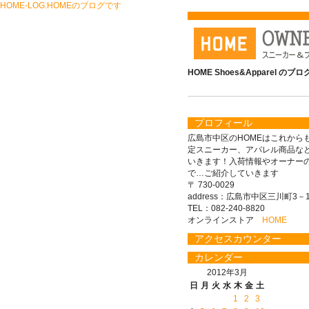
HOME-LOG:HOMEのブログです
HOME Shoes&Apparel のブ
プロフィール
広島市中区のHOMEはこれから
定スニーカー、アパレル商品な
いきます！入荷情報やオーナー
で…ご紹介していきます
〒 730-0029
address：広島市中区三川町3－1
TEL：082-240-8820
オンラインストア
HOME
アクセスカウンター
カレンダー
2012年3月
日
月
火
水
木
金
土
1
2
3