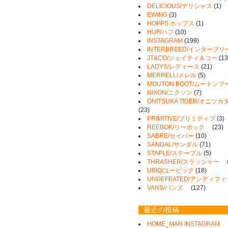
DELICIOUS/デリシャス
(1)
EWING
(3)
HOPPS ホップス
(1)
HUF/ハフ
(10)
INSTAGRAM
(199)
INTERBREED/インターブリ
JT&CO/ジェイティ＆コー
(13
LADYS/レディース
(21)
MERRELL/メレル
(5)
MOUTON BOOT/ムートンブ
NIXON/ニクソン
(7)
ONITSUKA TIGER/オニ
(23)
PRIMITIVE/プリミティブ
(3)
REEBOK/リーボック
(23)
SABRE/セイバー
(10)
SANDAL/サンダル
(71)
STAPLE/ステープル
(5)
THRASHER/スラッシャー
UBIQ/ユービック
(18)
UNDEFEATED/アンディフ
VANS/バンズ
(127)
最近の投稿
HOME_MAR INSTAGRAM