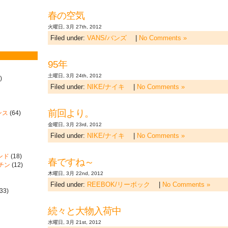
春の空気
火曜日, 3月 27th, 2012
Filed under:
VANS/バンズ
|
No Comments »
95年
土曜日, 3月 24th, 2012
)
Filed under:
NIKE/ナイキ
|
No Comments »
前回より。
ンス
(64)
金曜日, 3月 23rd, 2012
Filed under:
NIKE/ナイキ
|
No Comments »
ンド
(18)
春ですね～
ーチン
(12)
木曜日, 3月 22nd, 2012
Filed under:
REEBOK/リーボック
|
No Comments »
33)
続々と大物入荷中
水曜日, 3月 21st, 2012