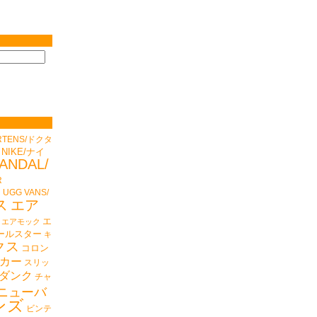
RTENS/ドクタ
NIKE/ナイ
ANDAL/
R
ド
UGG
VANS/
ス
エア
エ
エアモック
ールスター
キ
クス
コロン
カー
スリッ
ダンク
チャ
ニューバ
ンズ
ビンテ