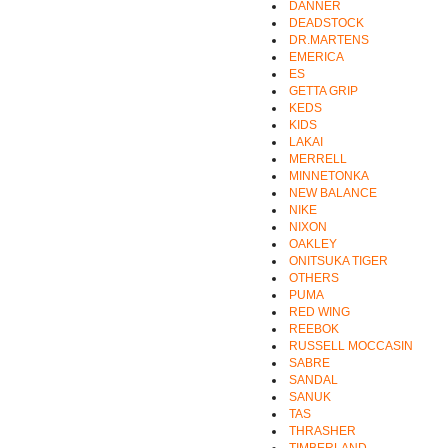
DANNER
DEADSTOCK
DR.MARTENS
EMERICA
ES
GETTA GRIP
KEDS
KIDS
LAKAI
MERRELL
MINNETONKA
NEW BALANCE
NIKE
NIXON
OAKLEY
ONITSUKA TIGER
OTHERS
PUMA
RED WING
REEBOK
RUSSELL MOCCASIN
SABRE
SANDAL
SANUK
TAS
THRASHER
TIMBERLAND