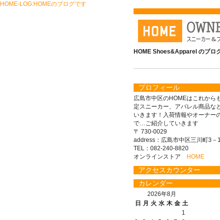
HOME-LOG:HOMEのブログです
HOME Shoes&Apparel のブ
プロフィール
広島市中区のHOMEはこれから
定スニーカー、アパレル商品な
いきます！入荷情報やオーナー
で…ご紹介していきます
〒 730-0029
address：広島市中区三川町3－1
TEL：082-240-8820
オンラインストア
HOME
アクセスカウンター
カレンダー
2026年8月
日
月
火
水
木
金
土
1