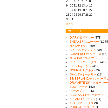
2
3
4
5
6
7
8
9
10
11
12
13
14
15
16
17
18
19
20
21
22
23
24
25
26
27
28
29
30
31
« 7月
カテゴリー
DIARY/ダイアリー
(478)
SNEAKER/スニーカー
(1,175
NIKE/ナイキ
(605)
ADIDAS/アディダス
(99)
CONVERSE/コンバース
(66)
NEW BALANCE/ニューバラ
CLARKS/クラークス
(49)
EVENT/イベント
(41)
GOURMET/グルメ
(83)
OAKLEY/オークリー
(13)
TIMBERLAND/ティンバーラ
DR.MARTENS/ドクターマ
BOOT/ブーツ
(152)
PUMA/プーマ
(30)
ACCESSORY/アクセサリー
(
APPAREL/アパレル
(34)
ASICS/アシックス
(9)
CHROME/クローム
(1)