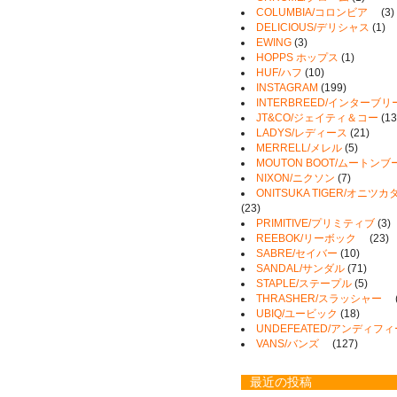
COLUMBIA/コロンビア
(3)
DELICIOUS/デリシャス
(1)
EWING
(3)
HOPPS ホップス
(1)
HUF/ハフ
(10)
INSTAGRAM
(199)
INTERBREED/インターブリ
JT&CO/ジェイティ＆コー
(13
LADYS/レディース
(21)
MERRELL/メレル
(5)
MOUTON BOOT/ムートンブ
NIXON/ニクソン
(7)
ONITSUKA TIGER/オニ
(23)
PRIMITIVE/プリミティブ
(3)
REEBOK/リーボック
(23)
SABRE/セイバー
(10)
SANDAL/サンダル
(71)
STAPLE/ステープル
(5)
THRASHER/スラッシャー
UBIQ/ユービック
(18)
UNDEFEATED/アンディフ
VANS/バンズ
(127)
最近の投稿