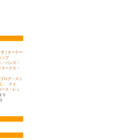
 | オーナー
ョップ
ス・バンズ・
クラークス・
ナーブログ：スニ
E」 ナイ
バース・レッ
より
り