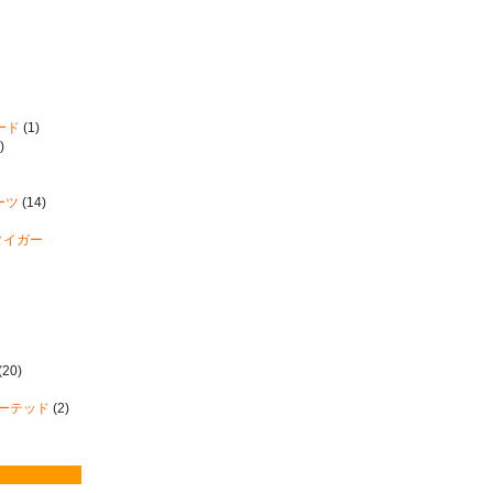
ード
(1)
)
ーツ
(14)
ツカタイガー
(20)
ィーテッド
(2)