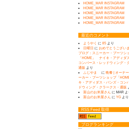
HOME_MAR INSTAGRAM
HOME_MAR INSTAGRAM
HOME_MAR INSTAGRAM
HOME_MAR INSTAGRAM
HOME_MAR INSTAGRAM
最近のコメント
ようやく
に
85
より
日曜日
に
おめでとうございます
ブログ：スニーカー・ブーツシ
「HOME」 ナイキ・アディダ
コンバース・レッドウィング・
通販
より
ふじやま
に
晩餐 | オー
ーカー・ブーツショップ「HOM
キ・アディダス・バンズ・コン
ドウィング・クラークス・通販
富山のお米屋さん
に
MAR
よ
富山のお米屋さん
に
YG
より
RSS Feed 取得
ブログランキング