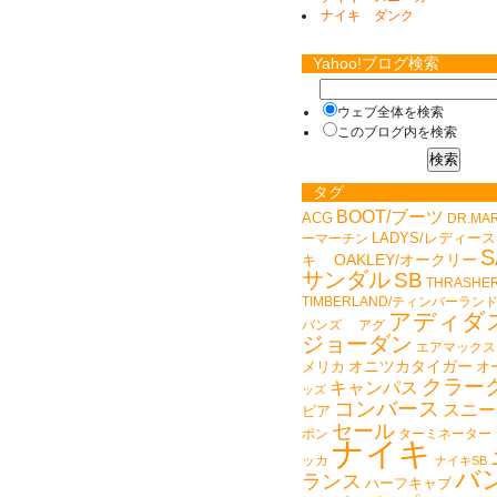
ナイキ ダンク
Yahoo!ブログ検索
ウェブ全体を検索
このブログ内を検索
タグ
BOOT/ブーツ
ACG
DR.MA
LADYS/レディース
ーマーチン
S
キ
OAKLEY/オークリー
サンダル
SB
THRASHE
TIMBERLAND/ティンバーラン
アディダ
バンズ
アグ
ジョーダン
エアマックス
オニツカタイガー
メリカ
オ
クラー
キャンパス
ッズ
コンバース
スニー
ビア
セール
ポン
ターミネーター
ナイキ
ッカ
ナイキSB
バ
ランス
ハーフキャブ